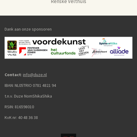
Renske Velthuis
Dank aan onze sponsoren
Contact
:
info@duze.nl
IBAN:
NL05TRIO 0781 4821 94
t.n.v. Duze NomShikaShika
RSIN: 816598010
KvK nr: 40 48 36 38