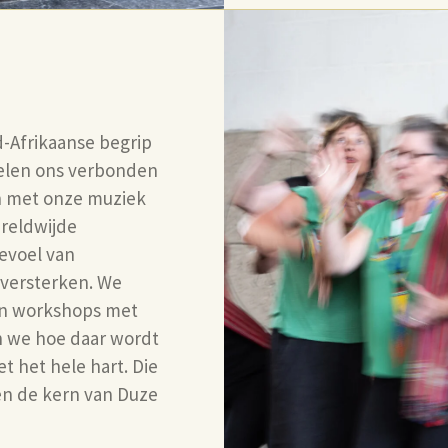
d-Afrikaanse begrip
voelen ons verbonden
en met onze muziek
reldwijde
evoel van
 versterken. We
 en workshops met
en we hoe daar wordt
 het hele hart. Die
en de kern van Duze