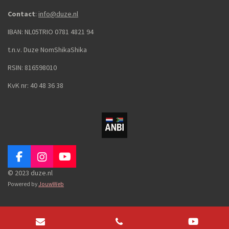
Contact
:
info@duze.nl
IBAN:
NL05TRIO 0781 4821 94
t.n.v. Duze NomShikaShika
RSIN: 816598010
KvK nr: 40 48 36 38
F
I
Y
a
n
o
© 2023 duze.nl
c
s
u
Powered by
JouwWeb
e
t
T
b
a
u
o
g
b
o
r
e